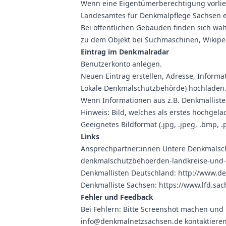
Wenn eine Eigentümerberechtigung vorlie
Landesamtes für Denkmalpflege Sachsen 
Bei öffentlichen Gebäuden finden sich wah
zu dem Objekt bei Suchmaschinen, Wikipe
Eintrag im Denkmalradar
Benutzerkonto anlegen.
Neuen Eintrag erstellen, Adresse, Informa
Lokale Denkmalschutzbehörde) hochladen
Wenn Informationen aus z.B. Denkmallis
Hinweis: Bild, welches als erstes hochgela
Geeignetes Bildformat (.jpg, .jpeg, .bmp, .
Links
Ansprechpartner:innen Untere Denkmals
denkmalschutzbehoerden-landkreise-und-k
Denkmallisten Deutschland:
http://www.d
Denkmalliste Sachsen:
https://www.lfd.sac
Fehler und Feedback
Bei Fehlern: Bitte Screenshot machen und 
info@denkmalnetzsachsen.de
kontaktieren