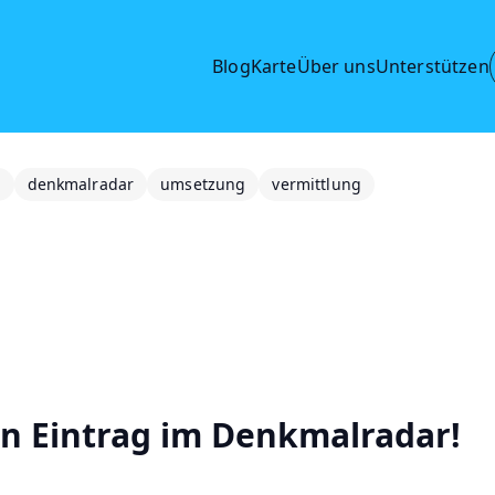
Blog
Karte
Über uns
Unterstützen
e
denkmalradar
umsetzung
vermittlung
nen Eintrag im Denkmalradar!