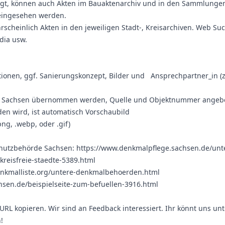
gt, können auch Akten im Bauaktenarchiv und in den Sammlunge
eingesehen werden.
rscheinlich Akten in den jeweiligen Stadt-, Kreisarchiven. Web Su
dia usw.
tionen, ggf. Sanierungskonzept, Bilder und Ansprechpartner_in (z
.
te Sachsen übernommen werden, Quelle und Objektnummer angeb
den wird, ist automatisch Vorschaubild
png, .webp, oder .gif)
chutzbehörde Sachsen:
https://www.denkmalpflege.sachsen.de/unt
reisfreie-staedte-5389.html
enkmalliste.org/untere-denkmalbehoerden.html
hsen.de/beispielseite-zum-befuellen-3916.html
URL kopieren. Wir sind an Feedback interessiert. Ihr könnt uns unt
!