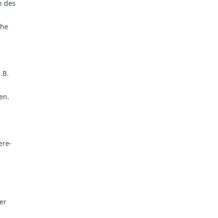
n des
che
.B.
en.
ere-
er