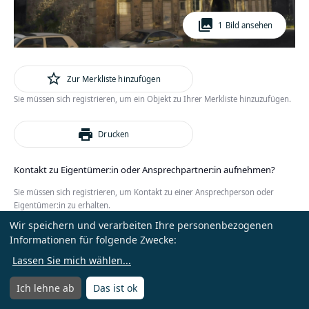
photo_library
1 Bild ansehen
star_outline
Zur Merkliste hinzufügen
Sie müssen sich registrieren, um ein Objekt zu Ihrer Merkliste hinzuzufügen.
print
Drucken
Kontakt zu Eigentümer:in oder Ansprechpartner:in aufnehmen?
Sie müssen sich registrieren, um Kontakt zu einer Ansprechperson oder
Eigentümer:in zu erhalten.
Wir speichern und verarbeiten Ihre personenbezogenen
oder
Anmelden
Kostenlos registrieren
Informationen für folgende Zwecke:
Lassen Sie mich wählen
...
Ich lehne ab
Das ist ok
Menü
Menü öffnen