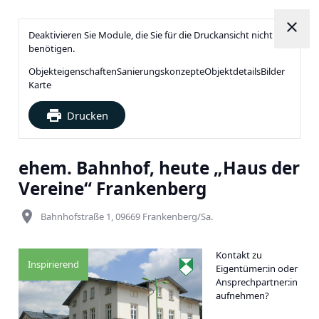
close
Deaktivieren Sie Module, die Sie für die Druckansicht nicht
benötigen.
Objekteigenschaften
Sanierungskonzepte
Objektdetails
Bilder
Karte
print
Drucken
ehem. Bahnhof, heute „Haus der
Vereine“ Frankenberg
place
Bahnhofstraße 1, 09669 Frankenberg/Sa.
Kontakt zu
Inspirierend
Eigentümer:in oder
Ansprechpartner:in
aufnehmen?