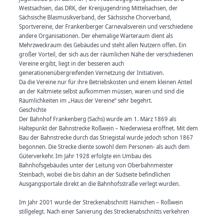
Westsachsen, das DRK, der Kreisjugendring Mittelsachsen, der
Sächsische Blasmusikverband, der Sächsische Chorverband,
Sportvereine, der Frankenberger Carnevalsverein und verschiedene
andere Organisationen. Der ehemalige Warteraum dient als
Mehrzweckraum des Gebäudes und steht allen Nutzern offen. Ein
großer Vorteil, der sich aus der räumlichen Nähe der verschiedenen
Vereine ergibt, liegt in der besseren auch
generationenübergreifenden Vernetzung der Initiativen.
Da die Vereine nur für ihre Betriebskosten und einem kleinen Anteil
an der Kaltmiete selbst aufkommen müssen, waren und sind die
Räumlichkeiten im „Haus der Vereine“ sehr begehrt.
Geschichte
Der Bahnhof Frankenberg (Sachs) wurde am 1. März 1869 als
Haltepunkt der Bahnstrecke Roßwein – Niederwiesa eröffnet. Mit dem
Bau der Bahnstrecke durch das Striegistal wurde jedoch schon 1867
begonnen. Die Strecke diente sowohl dem Personen- als auch dem
Güterverkehr. Im Jahr 1928 erfolgte ein Umbau des
Bahnhofsgebäudes unter der Leitung von Oberbahnmeister
Steinbach, wobei die bis dahin an der Südseite befindlichen
Ausgangsportale direkt an die Bahnhofsstraße verlegt wurden.
Im Jahr 2001 wurde der Streckenabschnitt Hainichen – Roßwein
stillgelegt. Nach einer Sanierung des Streckenabschnitts verkehren