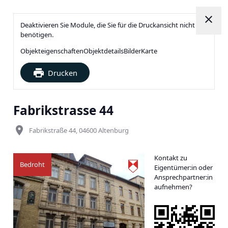
close
Deaktivieren Sie Module, die Sie für die Druckansicht nicht
benötigen.
Objekteigenschaften
Objektdetails
Bilder
Karte
print
Drucken
Fabrikstrasse 44
place
Fabrikstraße 44, 04600 Altenburg
Kontakt zu
Bedroht
Eigentümer:in oder
Ansprechpartner:in
aufnehmen?