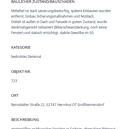
BAULICHER ZUSTAND/BAUSCHÄDEN
Mittelteil ist stark sanierungsbedürftig, spätere Einbauten wurden
entfernt, Einbau Sicherungsmaßnahmen und Notdach.
Ostteil ist außen in Dach und Fassade in gutem Zustand, wurde
denkmalsgerecht teilsaniert (Biberschwanzdeckung, noch keine
Fenster) und statisch ertüchtigt. stabile Gewölbe im EG
KATEGORIE
bedrohtes Denkmal
OBJEKT-NR.
723
ORT
Bernstädter Straße 22, 02747 Herrnhut OT Großhennersdorf
BESCHREIBUNG
zweitgrößter spätbarocker Speicher in Sachsen, ehemaliges Rittergut