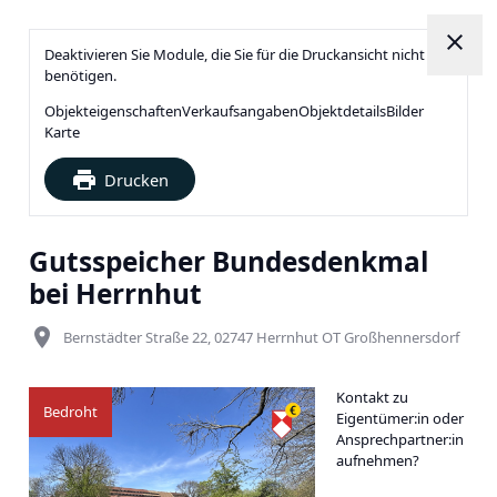
close
Deaktivieren Sie Module, die Sie für die Druckansicht nicht
benötigen.
Objekteigenschaften
Verkaufsangaben
Objektdetails
Bilder
Karte
print
Drucken
Gutsspeicher Bundesdenkmal
bei Herrnhut
place
Bernstädter Straße 22, 02747 Herrnhut OT Großhennersdorf
Kontakt zu
Bedroht
Eigentümer:in oder
Ansprechpartner:in
aufnehmen?