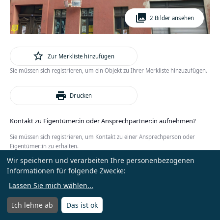
photo_library
2 Bilder ansehen
star_outline
Zur Merkliste hinzufügen
Sie müssen sich registrieren, um ein Objekt zu Ihrer Merkliste hinzuzufügen.
print
Drucken
Kontakt zu Eigentümer:in oder Ansprechpartner:in aufnehmen?
Sie müssen sich registrieren, um Kontakt zu einer Ansprechperson oder
Eigentümer:in zu erhalten.
Wir speichern und verarbeiten Ihre personenbezogenen
oder
Anmelden
Kostenlos registrieren
Informationen für folgende Zwecke:
Lassen Sie mich wählen
...
Ich lehne ab
Das ist ok
Menü
Menü öffnen