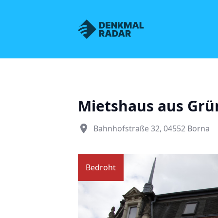
Denkmalnetz Sachsen
Mietshaus aus Grü
place
Bahnhofstraße 32, 04552 Borna
Bedroht