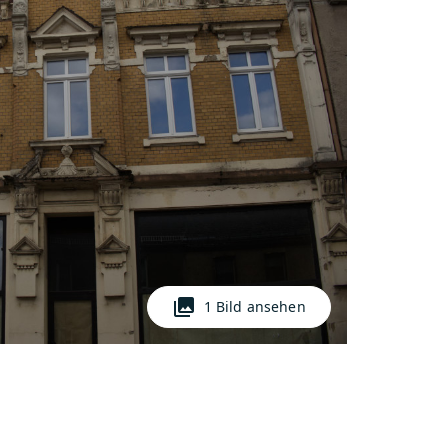
photo_library
1 Bild ansehen