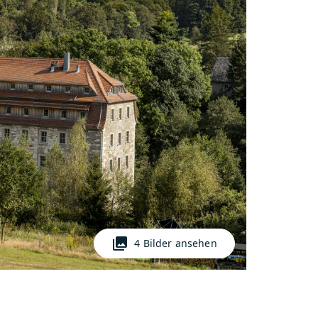
photo_library
4 Bilder ansehen