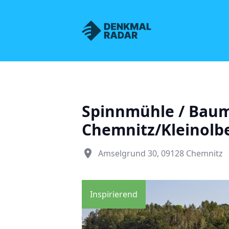
Denkmalnetz Sachsen
Spinnmühle / Baumw
Chemnitz/Kleinolb
place
Amselgrund 30, 09128 Chemnitz
Inspirierend