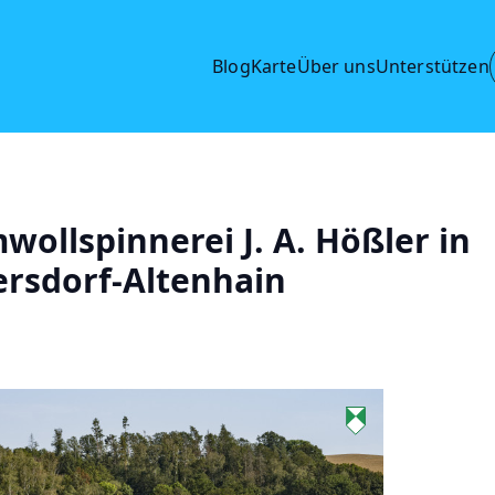
Blog
Karte
Über uns
Unterstützen
ollspinnerei J. A. Hößler in
ersdorf-Altenhain