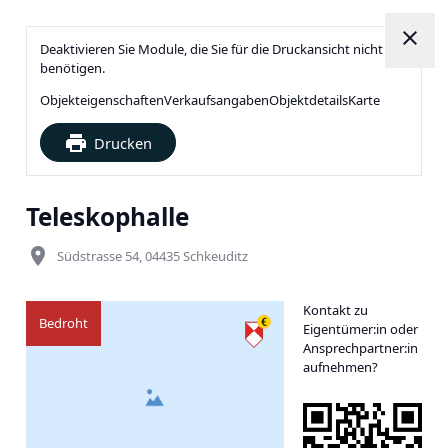
close
Deaktivieren Sie Module, die Sie für die Druckansicht nicht
benötigen.
Objekteigenschaften
Verkaufsangaben
Objektdetails
Karte
print
Drucken
Teleskophalle
place
Südstrasse 54, 04435 Schkeuditz
Kontakt zu
Bedroht
Eigentümer:in oder
Ansprechpartner:in
aufnehmen?