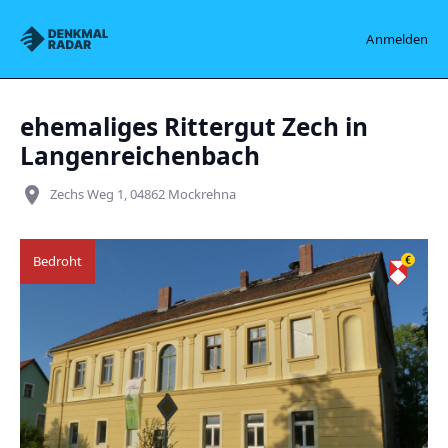
Denkmalradar
Anmelden
ehemaliges Rittergut Zech in
Langenreichenbach
place
Zechs Weg 1, 04862 Mockrehna
Bedroht