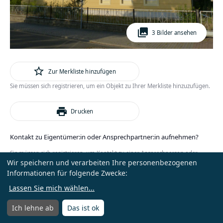
photo_library
3 Bilder ansehen
star_outline
Zur Merkliste hinzufügen
Sie müssen sich registrieren, um ein Objekt zu Ihrer Merkliste hinzuzufügen.
print
Drucken
Kontakt zu Eigentümer:in oder Ansprechpartner:in aufnehmen?
Sie müssen sich registrieren, um Kontakt zu einer Ansprechperson oder
Wir speichern und verarbeiten Ihre personenbezogenen
Eigentümer:in zu erhalten.
Informationen für folgende Zwecke:
oder
Anmelden
Kostenlos registrieren
Lassen Sie mich wählen
...
Ich lehne ab
Das ist ok
Menü
Menü öffnen