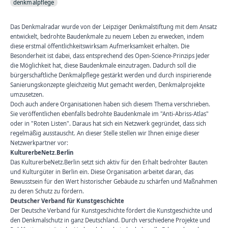
denkmalpflege
Das Denkmalradar wurde von der Leipziger Denkmalstiftung mit dem Ansatz
entwickelt, bedrohte Baudenkmale zu neuem Leben zu erwecken, indem
diese erstmal öffentlichkeitswirksam Aufmerksamkeit erhalten. Die
Besonderheit ist dabei, dass entsprechend des Open-Science-Prinzips Jeder
die Möglichkeit hat, diese Baudenkmale einzutragen. Dadurch soll die
bürgerschaftliche Denkmalpflege gestärkt werden und durch inspirierende
Sanierungskonzepte gleichzeitig Mut gemacht werden, Denkmalprojekte
umzusetzen.
Doch auch andere Organisationen haben sich diesem Thema verschrieben.
Sie veröffentlichen ebenfalls bedrohte Baudenkmale im "Anti-Abriss-Atlas"
oder in "Roten Listen". Daraus hat sich ein Netzwerk gegründet, dass sich
regelmäßig ausstauscht. An dieser Stelle stellen wir Ihnen einige dieser
Netzwerkpartner vor:
KulturerbeNetz.Berlin
Das
KulturerbeNetz.Berlin
setzt sich aktiv für den Erhalt bedrohter Bauten
und Kulturgüter in Berlin ein. Diese Organisation arbeitet daran, das
Bewusstsein für den Wert historischer Gebäude zu schärfen und Maßnahmen
zu deren Schutz zu fördern.
Deutscher Verband für Kunstgeschichte
Der
Deutsche Verband für Kunstgeschichte
fördert die Kunstgeschichte und
den Denkmalschutz in ganz Deutschland. Durch verschiedene Projekte und