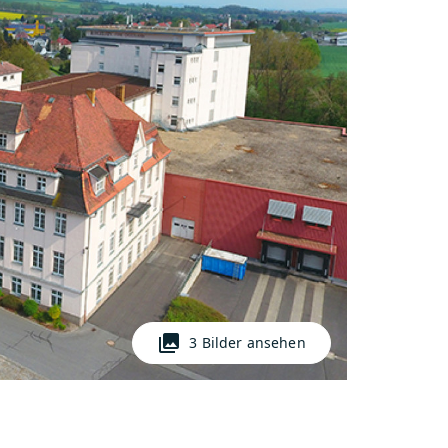
photo_library
3 Bilder ansehen