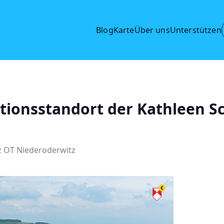
Blog
Karte
Über uns
Unterstützen
tionsstandort der Kathleen S
z OT Niederoderwitz