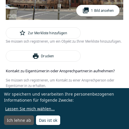
photo_library
1 Bild ansehen
star_outline
Zur Merkliste hinzufügen
Sie müssen sich registrieren, um ein Objekt zu Ihrer Merkliste hinzuzufügen.
print
Drucken
Kontakt zu Eigentümer:in oder Ansprechpartner:in aufnehmen?
Sie müssen sich registrieren, um Kontakt zu einer Ansprechperson oder
Eigentümer:in zu erhalten.
Wir speichern und verarbeiten Ihre personenbezogenen
oder
Anmelden
Kostenlos registrieren
Informationen für folgende Zwecke:
Lassen Sie mich wählen
...
Ich lehne ab
Das ist ok
Menü
Menü öffnen