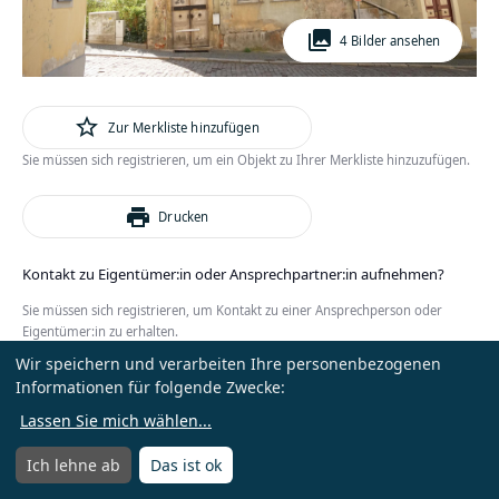
photo_library
4 Bilder ansehen
star_outline
Zur Merkliste hinzufügen
Sie müssen sich registrieren, um ein Objekt zu Ihrer Merkliste hinzuzufügen.
print
Drucken
Kontakt zu Eigentümer:in oder Ansprechpartner:in aufnehmen?
Sie müssen sich registrieren, um Kontakt zu einer Ansprechperson oder
Eigentümer:in zu erhalten.
Wir speichern und verarbeiten Ihre personenbezogenen
oder
Anmelden
Kostenlos registrieren
Informationen für folgende Zwecke:
Lassen Sie mich wählen
...
Ich lehne ab
Das ist ok
Menü
Menü öffnen