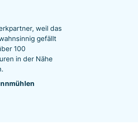
erkpartner, weil das
ahnsinnig gefällt
über 100
uren in der Nähe
.
pinnmühlen