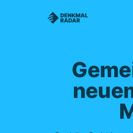
Denkmalnetz Sachsen
Gemei
neuem
M