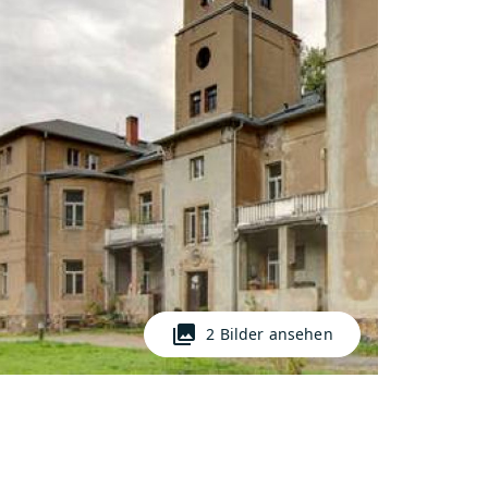
photo_library
2 Bilder ansehen