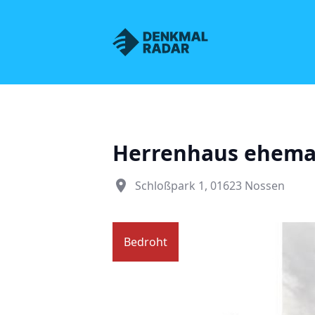
Denkmalnetz Sachsen
Herrenhaus ehemali
place
Schloßpark 1, 01623 Nossen
Bedroht