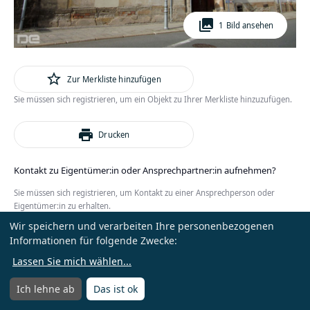
photo_library
1 Bild ansehen
star_outline
Zur Merkliste hinzufügen
Sie müssen sich registrieren, um ein Objekt zu Ihrer Merkliste hinzuzufügen.
print
Drucken
Kontakt zu Eigentümer:in oder Ansprechpartner:in aufnehmen?
Sie müssen sich registrieren, um Kontakt zu einer Ansprechperson oder
Eigentümer:in zu erhalten.
Wir speichern und verarbeiten Ihre personenbezogenen
oder
Anmelden
Kostenlos registrieren
Informationen für folgende Zwecke:
Lassen Sie mich wählen
...
Ich lehne ab
Das ist ok
Menü
Menü öffnen