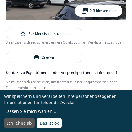
photo_library
2 Bilder ansehen
star_outline
Zur Merkliste hinzufügen
Sie müssen sich registrieren, um ein Objekt zu Ihrer Merkliste hinzuzufügen.
print
Drucken
Kontakt zu Eigentümer:in oder Ansprechpartner:in aufnehmen?
Sie müssen sich registrieren, um Kontakt zu einer Ansprechperson oder
Eigentümer:in zu erhalten.
Wir speichern und verarbeiten Ihre personenbezogenen
oder
Anmelden
Kostenlos registrieren
Informationen für folgende Zwecke:
Lassen Sie mich wählen
...
Ich lehne ab
Das ist ok
Menü
Menü öffnen