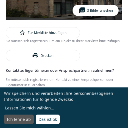
photo_library
3 Bilder ansehen
star_outline
Zur Merkliste hinzufügen
Sie müssen sich registrieren, um ein Objekt zu Ihrer Merkliste hinzuzufügen.
print
Drucken
Kontakt zu Eigentümer:in oder Ansprechpartner:in aufnehmen?
Sie müssen sich registrieren, um Kontakt zu einer Ansprechperson oder
Eigentümer:in zu erhalten.
Wir speichern und verarbeiten Ihre personenbezogenen
oder
Anmelden
Kostenlos registrieren
Informationen für folgende Zwecke:
Lassen Sie mich wählen
...
Ich lehne ab
Das ist ok
Menü
Menü öffnen