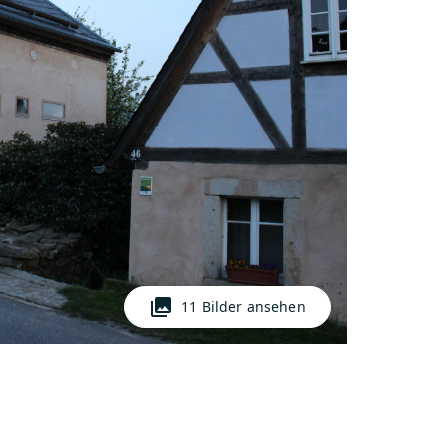
photo_library
11 Bilder ansehen