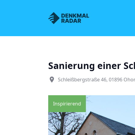
Denkmalnetz Sachsen
Sanierung einer S
place
Schleißbergstraße 46, 01896 Oho
Inspirierend