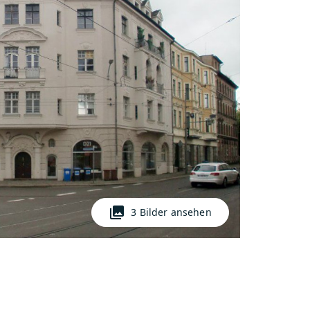
photo_library
3 Bilder ansehen