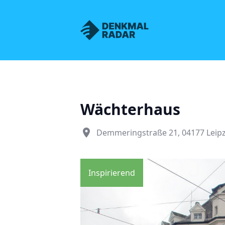
Denkmalnetz Sachsen
Wächterhaus
place
Demmeringstraße 21, 04177 Leipz
Inspirierend