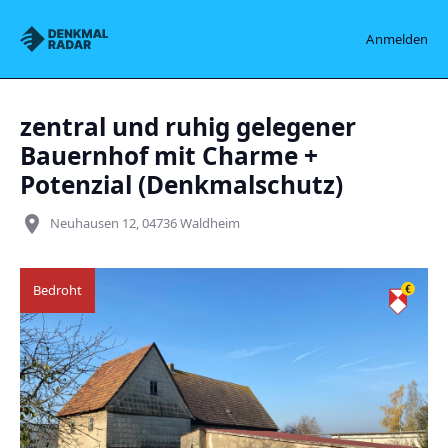
Denkmalradar
Anmelden
zentral und ruhig gelegener
Bauernhof mit Charme +
Potenzial (Denkmalschutz)
place
Neuhausen 12, 04736 Waldheim
Bedroht