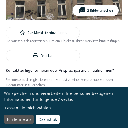
photo_library
2 Bilder ansehen
star_outline
Zur Merkliste hinzufügen
Sie müssen sich registrieren, um ein Objekt zu Ihrer Merkliste hinzuzufügen.
print
Drucken
Kontakt zu Eigentümer:in oder Ansprechpartner:in aufnehmen?
Sie müssen sich registrieren, um Kontakt zu einer Ansprechperson oder
Eigentümer:in zu erhalten.
Wir speichern und verarbeiten Ihre personenbezogenen
oder
Anmelden
Kostenlos registrieren
Informationen für folgende Zwecke:
Lassen Sie mich wählen
...
Ich lehne ab
Das ist ok
Menü
Menü öffnen